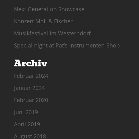
Next Generation Showcase
Konzert Moll & Fischer
Musikfestival im Westerndorf
Special night at Pat’s Instrumenten-Shop
Archiv
Februar 2024
Januar 2024
Februar 2020
Juni 2019
April 2019
August 2018