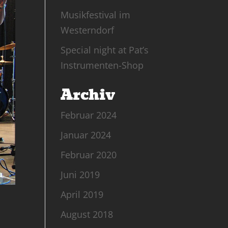
Musikfestival im
Westerndorf
Special night at Pat’s
Instrumenten-Shop
Archiv
Februar 2024
Januar 2024
Februar 2020
Juni 2019
April 2019
August 2018