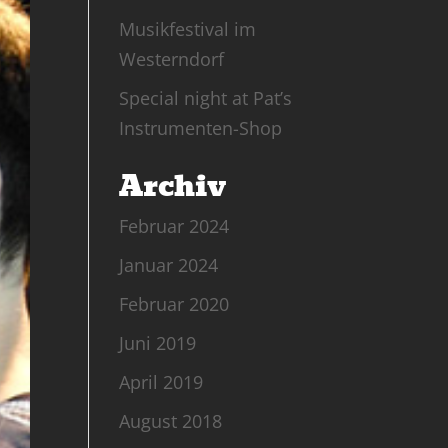
Musikfestival im
Westerndorf
Special night at Pat’s
Instrumenten-Shop
Archiv
Februar 2024
Januar 2024
Februar 2020
Juni 2019
April 2019
August 2018