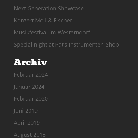
Next Generation Showcase
Konzert Moll & Fischer
Musikfestival im Westerndorf
Special night at Pat’s Instrumenten-Shop
Archiv
Februar 2024
Januar 2024
Februar 2020
Juni 2019
April 2019
August 2018