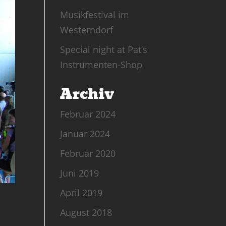
Musikfestival im
Westerndorf
Special night at Pat’s
Instrumenten-Shop
Archiv
Februar 2024
Januar 2024
Februar 2020
Juni 2019
April 2019
August 2018