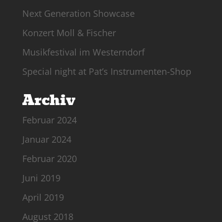
Next Generation Showcase
Konzert Moll & Fischer
Musikfestival im Westerndorf
Special night at Pat’s Instrumenten-Shop
Archiv
Februar 2024
Januar 2024
Februar 2020
Juni 2019
April 2019
August 2018