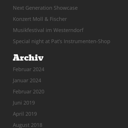
Next Generation Showcase
Konzert Moll & Fischer
Musikfestival im Westerndorf
Special night at Pat’s Instrumenten-Shop
Archiv
Februar 2024
Januar 2024
Februar 2020
Juni 2019
April 2019
August 2018