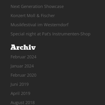
Next Generation Showcase
Konzert Moll & Fischer
Musikfestival im Westerndorf
Special night at Pat’s Instrumenten-Shop
Archiv
Februar 2024
Januar 2024
Februar 2020
Juni 2019
April 2019
August 2018