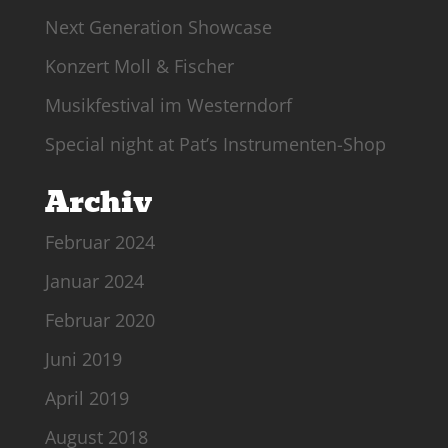
Next Generation Showcase
Konzert Moll & Fischer
Musikfestival im Westerndorf
Special night at Pat’s Instrumenten-Shop
Archiv
Februar 2024
Januar 2024
Februar 2020
Juni 2019
April 2019
August 2018