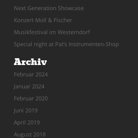
Next Generation Showcase
Konzert Moll & Fischer
Musikfestival im Westerndorf
Special night at Pat’s Instrumenten-Shop
Archiv
Februar 2024
Januar 2024
Februar 2020
Juni 2019
April 2019
August 2018