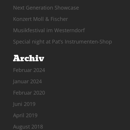
Next Generation Showcase
Konzert Moll & Fischer
Musikfestival im Westerndorf
Special night at Pat’s Instrumenten-Shop
Archiv
Februar 2024
Januar 2024
Februar 2020
Juni 2019
April 2019
August 2018