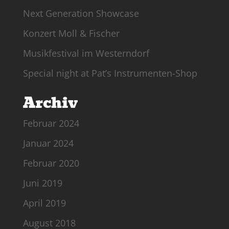
Next Generation Showcase
Konzert Moll & Fischer
Musikfestival im Westerndorf
Special night at Pat’s Instrumenten-Shop
Archiv
Februar 2024
Januar 2024
Februar 2020
Juni 2019
April 2019
August 2018