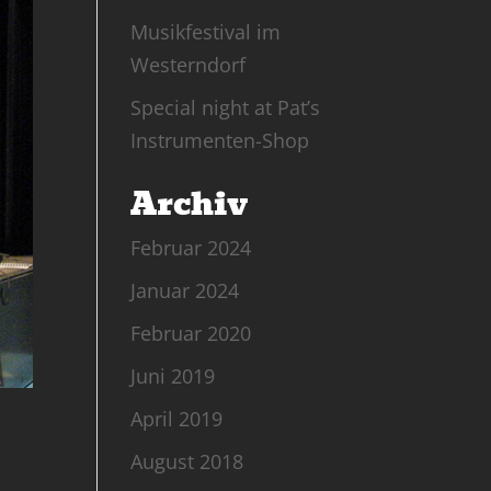
Musikfestival im
Westerndorf
Special night at Pat’s
Instrumenten-Shop
Archiv
Februar 2024
Januar 2024
Februar 2020
Juni 2019
April 2019
August 2018