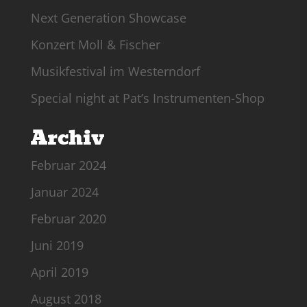
Next Generation Showcase
Konzert Moll & Fischer
Musikfestival im Westerndorf
Special night at Pat’s Instrumenten-Shop
Archiv
Februar 2024
Januar 2024
Februar 2020
Juni 2019
April 2019
August 2018