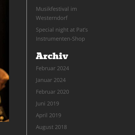
Musikfestival im
Westerndorf
Special night at Pat’s
Instrumenten-Shop
Archiv
Februar 2024
Januar 2024
Februar 2020
Juni 2019
April 2019
August 2018