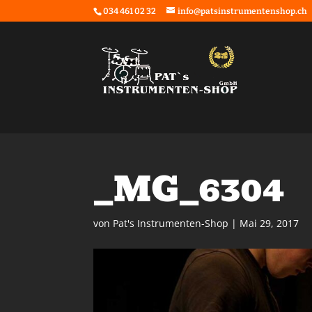
034 461 02 32
info@patsinstrumentenshop.ch
_MG_6304
von
Pat's Instrumenten-Shop
|
Mai 29, 2017