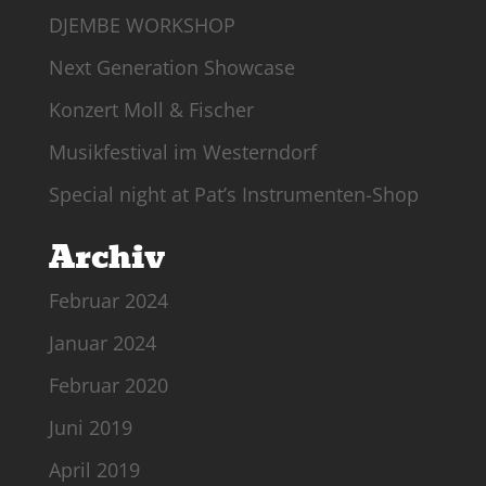
DJEMBE WORKSHOP
Next Generation Showcase
Konzert Moll & Fischer
Musikfestival im Westerndorf
Special night at Pat’s Instrumenten-Shop
Archiv
Februar 2024
Januar 2024
Februar 2020
Juni 2019
April 2019