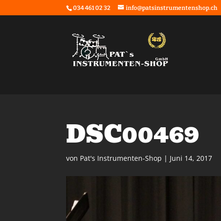
034 461 02 32
info@patsinstrumentenshop.ch
DSC00469
von
Pat's Instrumenten-Shop
|
Juni 14, 2017