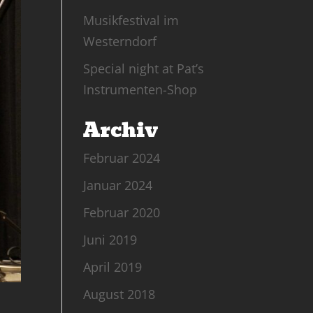
Musikfestival im
Westerndorf
Special night at Pat’s
Instrumenten-Shop
Archiv
Februar 2024
Januar 2024
Februar 2020
Juni 2019
April 2019
August 2018