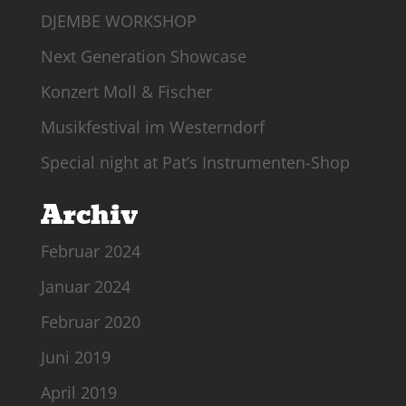
DJEMBE WORKSHOP
Next Generation Showcase
Konzert Moll & Fischer
Musikfestival im Westerndorf
Special night at Pat’s Instrumenten-Shop
Archiv
Februar 2024
Januar 2024
Februar 2020
Juni 2019
April 2019