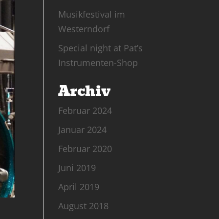
Musikfestival im
Westerndorf
Special night at Pat’s
Instrumenten-Shop
Archiv
Februar 2024
Januar 2024
Februar 2020
Juni 2019
April 2019
August 2018