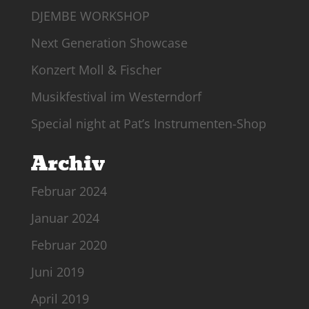
DJEMBE WORKSHOP
Next Generation Showcase
Konzert Moll & Fischer
Musikfestival im Westerndorf
Special night at Pat’s Instrumenten-Shop
Archiv
Februar 2024
Januar 2024
Februar 2020
Juni 2019
April 2019