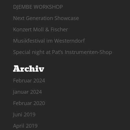
DJEMBE WORKSHOP
Next Generation Showcase
Konzert Moll & Fischer
Musikfestival im Westerndorf
Special night at Pat’s Instrumenten-Shop
Archiv
Februar 2024
Januar 2024
Februar 2020
Juni 2019
April 2019