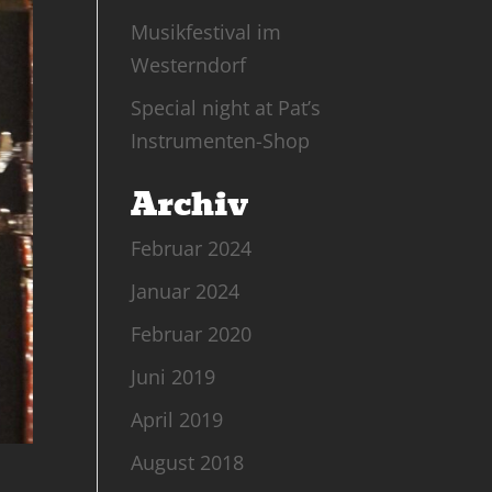
Musikfestival im
Westerndorf
Special night at Pat’s
Instrumenten-Shop
Archiv
Februar 2024
Januar 2024
Februar 2020
Juni 2019
April 2019
August 2018