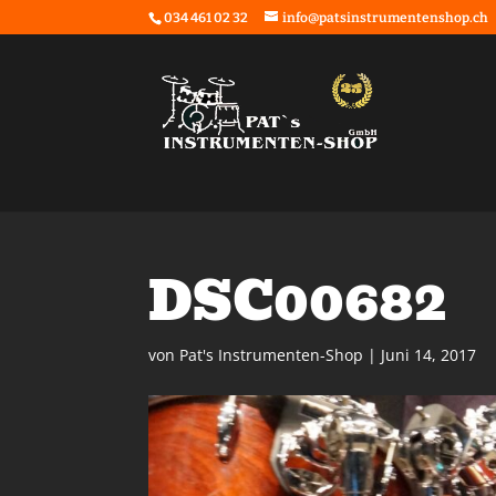
034 461 02 32
info@patsinstrumentenshop.ch
DSC00682
von
Pat's Instrumenten-Shop
|
Juni 14, 2017