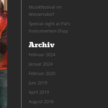
Musikfestival im
Westerndorf
Special night at Pat’s
Instrumenten-Shop
Archiv
Februar 2024
Januar 2024
Februar 2020
Juni 2019
April 2019
August 2018