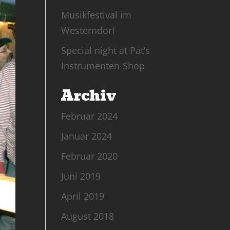
Musikfestival im
Westerndorf
Special night at Pat’s
Instrumenten-Shop
Archiv
Februar 2024
Januar 2024
Februar 2020
Juni 2019
April 2019
August 2018