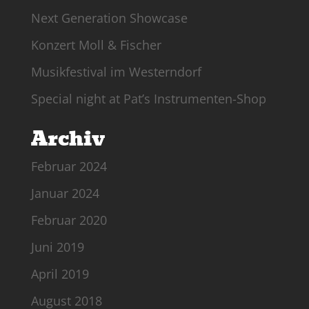
Next Generation Showcase
Konzert Moll & Fischer
Musikfestival im Westerndorf
Special night at Pat’s Instrumenten-Shop
Archiv
Februar 2024
Januar 2024
Februar 2020
Juni 2019
April 2019
August 2018