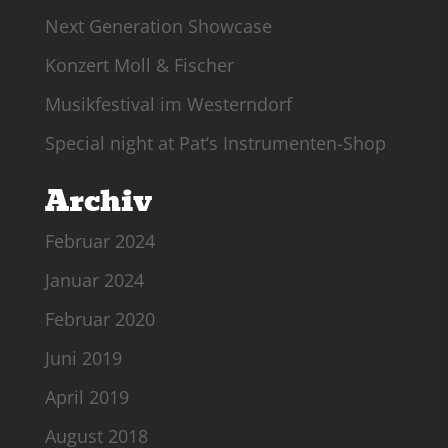
Next Generation Showcase
Konzert Moll & Fischer
Musikfestival im Westerndorf
Special night at Pat’s Instrumenten-Shop
Archiv
Februar 2024
Januar 2024
Februar 2020
Juni 2019
April 2019
August 2018