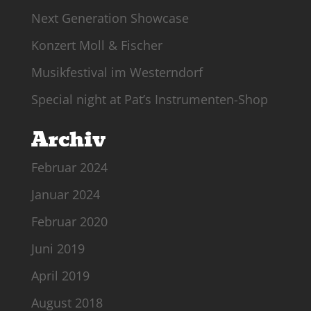
Next Generation Showcase
Konzert Moll & Fischer
Musikfestival im Westerndorf
Special night at Pat’s Instrumenten-Shop
Archiv
Februar 2024
Januar 2024
Februar 2020
Juni 2019
April 2019
August 2018