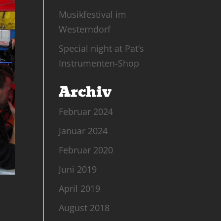
Musikfestival im
Westerndorf
Special night at Pat’s
Instrumenten-Shop
Archiv
Februar 2024
Januar 2024
Februar 2020
Juni 2019
April 2019
August 2018