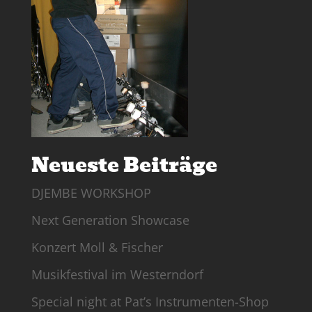
Neueste Beiträge
DJEMBE WORKSHOP
Next Generation Showcase
Konzert Moll & Fischer
Musikfestival im Westerndorf
Special night at Pat’s Instrumenten-Shop