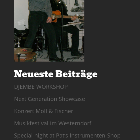
Neueste Beiträge
DJEMBE WORKSHOP
Next Generation Showcase
Konzert Moll & Fischer
Musikfestival im Westerndorf
Special night at Pat’s Instrumenten-Shop