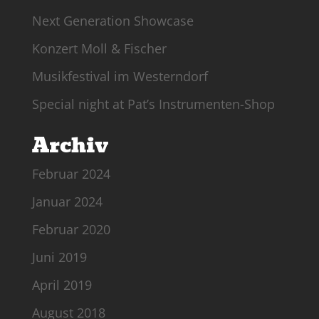
Next Generation Showcase
Konzert Moll & Fischer
Musikfestival im Westerndorf
Special night at Pat’s Instrumenten-Shop
Archiv
Februar 2024
Januar 2024
Februar 2020
Juni 2019
April 2019
August 2018