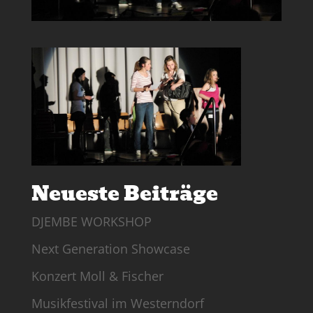
Neueste Beiträge
DJEMBE WORKSHOP
Next Generation Showcase
Konzert Moll & Fischer
Musikfestival im Westerndorf